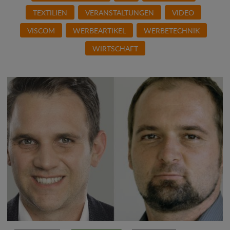
TEXTILIEN
VERANSTALTUNGEN
VIDEO
VISCOM
WERBEARTIKEL
WERBETECHNIK
WIRTSCHAFT