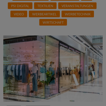
PSI DIGITAL
TEXTILIEN
VERANSTALTUNGEN
VIDEO
WERBEARTIKEL
WERBETECHNIK
WIRTSCHAFT