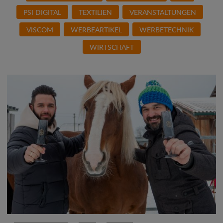
PSI DIGITAL
TEXTILIEN
VERANSTALTUNGEN
VISCOM
WERBEARTIKEL
WERBETECHNIK
WIRTSCHAFT