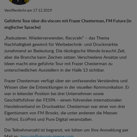
Veröffentlicht am 17.12.2019
Geführte Tour über die viscom mit Frazer Chesterman, FM Future (in
englischer Sprache)
„Reduzieren, Wiederverwenden, Recyceln“ – das Thema
Nachhaltigkeit gewinnt für Werbetechnik- und Druckmärkte
zunehmend an Bedeutung. Die ökologische Wende braucht Zeit,
aber die Branche kann Zeichen setzen. Verschiedene Ansätze und
Ideen macht eine geführte Tour mit Frazer Chesterman zu
unterschiedlichen Ausstellern in der Halle 13 sichtbar.
Frazer Chesterman verfügt über ein umfassendes Verständnis und
Wissen über die Entwicklungen in der visuellen Kommunikation. Er
war in leitender Position bei drei Unternehmen sowie
Geschäftsführer der FESPA – einem führenden internationalen
Handelsverband im Drucksektor. Chesterman war einer von drei
Eigentümern von FM Brooks, die unter anderem die Messen
InPrint, EcoPrint und Pure Digital veranstalten.
Die Teilnehmerzahl ist begrenzt, wir bitten um Ihre Anmeldung per
Mail an:
tour.vip@viscom-messe.com