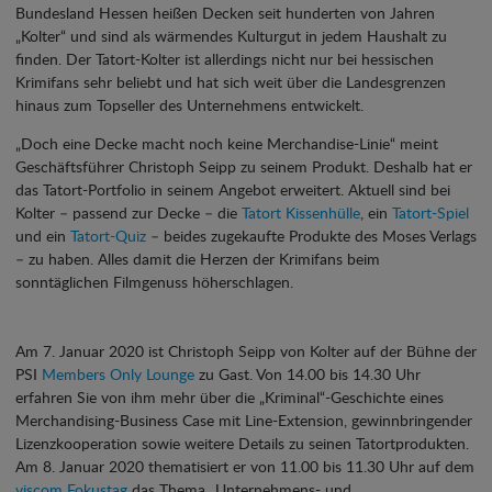
Bundesland Hessen heißen Decken seit hunderten von Jahren
„Kolter“ und sind als wärmendes Kulturgut in jedem Haushalt zu
finden. Der Tatort-Kolter ist allerdings nicht nur bei hessischen
Krimifans sehr beliebt und hat sich weit über die Landesgrenzen
hinaus zum Topseller des Unternehmens entwickelt.
„Doch eine Decke macht noch keine Merchandise-Linie“ meint
Geschäftsführer Christoph Seipp zu seinem Produkt. Deshalb hat er
das Tatort-Portfolio in seinem Angebot erweitert. Aktuell sind bei
Kolter – passend zur Decke – die
Tatort Kissenhülle
, ein
Tatort-Spiel
und ein
Tatort-Quiz
– beides zugekaufte Produkte des Moses Verlags
– zu haben. Alles damit die Herzen der Krimifans beim
sonntäglichen Filmgenuss höherschlagen.
Am 7. Januar 2020 ist Christoph Seipp von Kolter auf der Bühne der
PSI
Members Only Lounge
zu Gast. Von 14.00 bis 14.30 Uhr
erfahren Sie von ihm mehr über die „Kriminal“-Geschichte eines
Merchandising-Business Case mit Line-Extension, gewinnbringender
Lizenzkooperation sowie weitere Details zu seinen Tatortprodukten.
Am 8. Januar 2020 thematisiert er von 11.00 bis 11.30 Uhr auf dem
viscom Fokustag
das Thema „Unternehmens- und