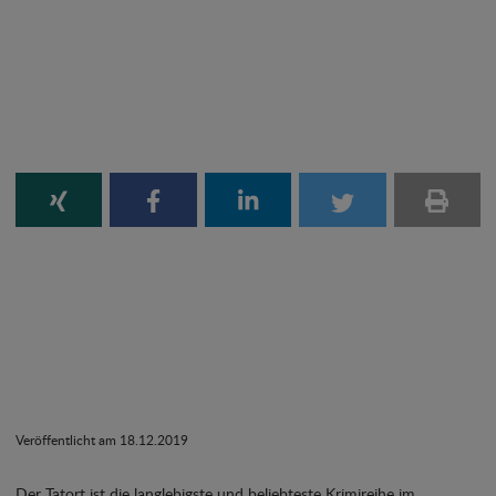
Veröffentlicht am 18.12.2019
Der Tatort ist die langlebigste und beliebteste Krimireihe im