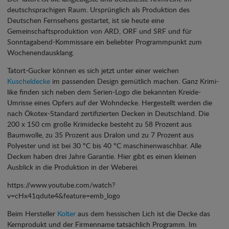
deutschsprachigen Raum. Ursprünglich als Produktion des
Deutschen Fernsehens gestartet, ist sie heute eine
Gemeinschaftsproduktion von ARD, ORF und SRF und für
Sonntagabend-Kommissare ein beliebter Programmpunkt zum
Wochenendausklang.
Tatort-Gucker können es sich jetzt unter einer weichen
Kuscheldecke
im passenden Design gemütlich machen. Ganz Krimi-
like finden sich neben dem Serien-Logo die bekannten Kreide-
Umrisse eines Opfers auf der Wohndecke. Hergestellt werden die
nach Ökotex-Standard zertifizierten Decken in Deutschland. Die
200 x 150 cm große Krimidecke besteht zu 58 Prozent aus
Baumwolle, zu 35 Prozent aus Dralon und zu 7 Prozent aus
Polyester und ist bei 30 °C bis 40 °C maschinenwaschbar. Alle
Decken haben drei Jahre Garantie. Hier gibt es einen kleinen
Ausblick in die Produktion in der Weberei.
https://www.youtube.com/watch?
v=cHx41qdute4&feature=emb_logo
Beim Hersteller
Kolter
aus dem hessischen Lich ist die Decke das
Kernprodukt und der Firmenname tatsächlich Programm. Im