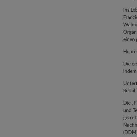
Ins Le
Franz
Walmar
Organi
einen 
Heute 
Die er
indem 
Untert
Retail 
Die „P
und Te
getrof
Nachha
(DDM) 