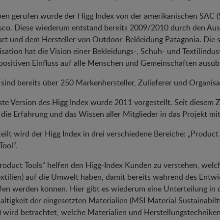
ben gerufen wurde der Higg Index von der amerikanischen SAC (Su
isco. Diese wiederum entstand bereits 2009/2010 durch den Au
t und dem Hersteller von Outdoor-Bekleidung Patagonia. Die 
sation hat die Vision einer Bekleidungs-, Schuh- und Textilindu
positiven Einfluss auf alle Menschen und Gemeinschaften ausübt,
sind bereits über 250 Markenhersteller, Zulieferer und Organis
ste Version des Higg Index wurde 2011 vorgestellt. Seit diesem Ze
die Erfahrung und das Wissen aller Mitglieder in das Projekt mit
eilt wird der Higg Index in drei verschiedene Bereiche: „Product 
Tool“.
roduct Tools“ helfen den Higg-Index Kunden zu verstehen, welch
xtilien) auf die Umwelt haben, damit bereits während des Entwi
fen werden können. Hier gibt es wiederum eine Unterteilung in d
ltigkeit der eingesetzten Materialien (MSI Material Sustainabi
wird betrachtet, welche Materialien und Herstellungstechnike