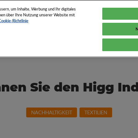
TUNGEN
TOOLS
NEWS
KNOW-HOW
FAQS
ern, um Inhalte, Werbung und Ihr digitales
ionen über Ihre Nutzung unserer Website mit
Cookie-Richtlinie
N
und How der
nen Sie den Higg In
NACHHALTIGKEIT
TEXTILIEN