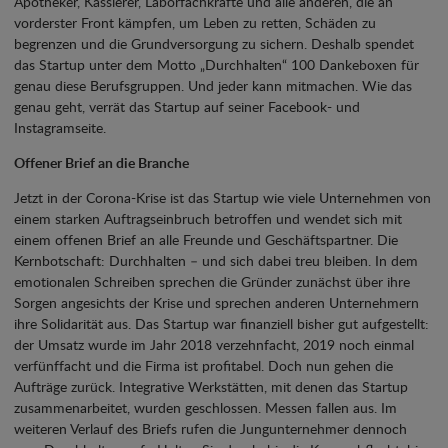
Apotheker, Kassierer, Laborfachkräfte und alle anderen, die an
vorderster Front kämpfen, um Leben zu retten, Schäden zu
begrenzen und die Grundversorgung zu sichern. Deshalb spendet
das Startup unter dem Motto „Durchhalten“ 100 Dankeboxen für
genau diese Berufsgruppen. Und jeder kann mitmachen. Wie das
genau geht, verrät das Startup auf seiner Facebook- und
Instagramseite.
Offener Brief an die Branche
Jetzt in der Corona-Krise ist das Startup wie viele Unternehmen von
einem starken Auftragseinbruch betroffen und wendet sich mit
einem offenen Brief an alle Freunde und Geschäftspartner. Die
Kernbotschaft: Durchhalten – und sich dabei treu bleiben. In dem
emotionalen Schreiben sprechen die Gründer zunächst über ihre
Sorgen angesichts der Krise und sprechen anderen Unternehmern
ihre Solidarität aus. Das Startup war finanziell bisher gut aufgestellt:
der Umsatz wurde im Jahr 2018 verzehnfacht, 2019 noch einmal
verfünffacht und die Firma ist profitabel. Doch nun gehen die
Aufträge zurück. Integrative Werkstätten, mit denen das Startup
zusammenarbeitet, wurden geschlossen. Messen fallen aus. Im
weiteren Verlauf des Briefs rufen die Jungunternehmer dennoch