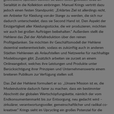
Serialität in die Kollektion einbringen. Manuel Krings vertritt dazu
jedoch einen festen Standpunkt: „Erklärtes Ziel ist allerdings
nicht
,
ein Anbieter für Kleidung
von der Stange
zu werden, die sich nur
dadurch unterscheidet, dass sie Second Hand ist. Den Aspekt der
Einzigartigkeit aller Kleidungsstücke, die wir produzieren, möchten
wir auch bei großen Aufträgen beibehalten.“ Außerdem stellt die
Hehlerei das Ziel der Abfallreduktion über den reinen
Profitgedanken. Sie möchten ihr Geschäftsmodell der Hehlerei
dezentral weiterentwickeln, sodass es zukünftig auch in anderen
Städten Hehlereien als Anlaufstellen und Netzwerke für nachhaltige
Modelösungen gibt. Zusätzlich arbeiten sie zurzeit an einem
Onlineangebot, welches ihre Leistungen und Produkte unter
Berücksichtigung ihrer Prinzipien und Unternehmenswerte einem
breiteren Publikum zur Verfügung stellen soll.
Das Ziel der Hehlerei formuliert er so: „Unsere Mission ist es, die
Modeindustrie dadurch fairer zu machen, dass ein bestimmter
Abschnitt der globalen Wertschöpfungskette, nämlich der vom
Endkonsumentenmarkt bis zur Entsorgung, neu gedacht wird –
zirkulärer, verantwortungsvoller, gemeinschaftlicher und radikal co-
kreativer.“ Krings sieht im Upcycling ein großes Potenzial für die