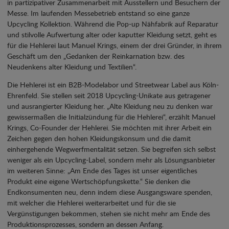
in partizipativer Zusammenarbeit mit Ausstellern und Besuchern der
Messe. Im laufenden Messebetrieb entstand so eine ganze
Upcycling Kollektion. Während die Pop-up Nähfabrik auf Reparatur
und stilvolle Aufwertung alter oder kaputter Kleidung setzt, geht es
für die Hehlerei laut Manuel Krings, einem der drei Gründer, in ihrem
Geschäft um den „Gedanken der Reinkarnation bzw. des
Neudenkens alter Kleidung und Textilien“.
Die Hehlerei ist ein B2B-Modelabor und Streetwear Label aus Köln-
Ehrenfeld. Sie stellen seit 2018 Upcycling-Unikate aus getragener
und ausrangierter Kleidung her. „Alte Kleidung neu zu denken war
gewissermaßen die Initialzündung für die Hehlerei“, erzählt Manuel
Krings, Co-Founder der Hehlerei. Sie möchten mit ihrer Arbeit ein
Zeichen gegen den hohen Kleidungskonsum und die damit
einhergehende Wegwerfmentalität setzen. Sie begreifen sich selbst
weniger als ein Upcycling-Label, sondern mehr als Lösungsanbieter
im weiteren Sinne: „Am Ende des Tages ist unser eigentliches
Produkt eine eigene Wertschöpfungskette.“ Sie denken die
Endkonsumenten neu, denn indem diese Ausgangsware spenden,
mit welcher die Hehlerei weiterarbeitet und für die sie
Vergünstigungen bekommen, stehen sie nicht mehr am Ende des
Produktionsprozesses, sondern an dessen Anfang.