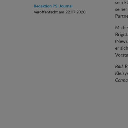
sein k
Redaktion PSI Journal
seiner
Veröffentlicht am 22.07.2020
Partne
Miche
Brigit
(Newsl
er sic
Vorsta
Bild: 
Kleizy
Corma