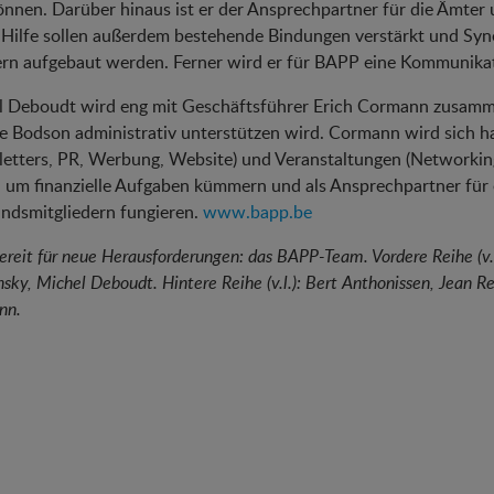
önnen. Darüber hinaus ist er der Ansprechpartner für die Ämter
 Hilfe sollen außerdem bestehende Bindungen verstärkt und Sy
rn aufgebaut werden. Ferner wird er für BAPP eine Kommunikat
l Deboudt wird eng mit Geschäftsführer Erich Cormann zusamme
te Bodson administrativ unterstützen wird. Cormann wird sich 
etters, PR, Werbung, Website) und Veranstaltungen (Networkin
h um finanzielle Aufgaben kümmern und als Ansprechpartner fü
ndsmitgliedern fungieren.
www.bapp.be
Bereit für neue Herausforderungen: das BAPP-Team. Vordere Reihe (v.l.
nsky, Michel Deboudt. Hintere Reihe (v.l.): Bert Anthonissen, Jean Re
nn.