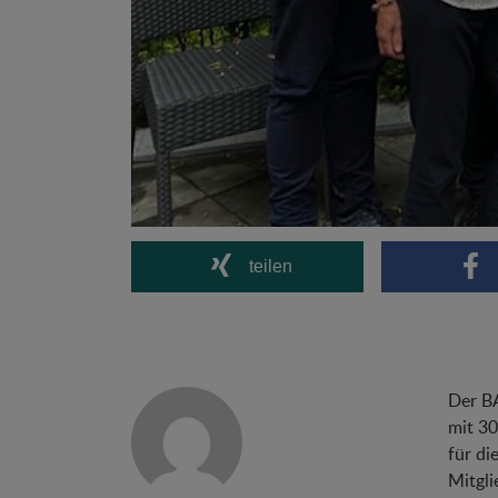
teilen
Der BA
mit 30
für di
Mitgli