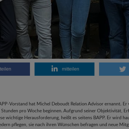
teilen
mitteilen
PP-Vorstand hat Michel Deboudt Relation Advisor ernannt. Er wi
 Stunden pro Woche beginnen. Aufgrund seiner Objektivität, Er
ese wichtige Herausforderung, heißt es seitens BAPP. Er wird ha
edern pflegen, sie nach ihren Wünschen befragen und neue Mit