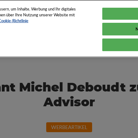
TUNGEN
TOOLS
NEWS
KNOW-HOW
FAQS
ern, um Inhalte, Werbung und Ihr digitales
ionen über Ihre Nutzung unserer Website mit
Cookie-Richtlinie
N
und How der
nt Michel Deboudt z
Advisor
WERBEARTIKEL