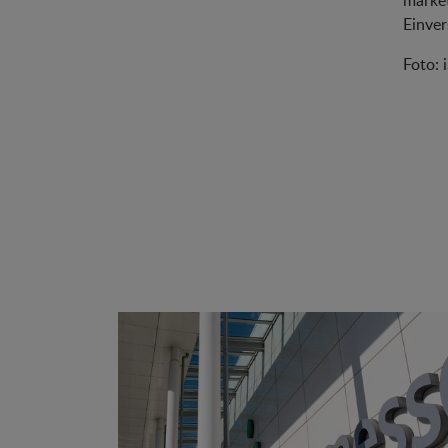
market
Einver
Foto: