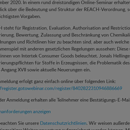
ber 2020. In einem rund dreistündigen Online-Seminar erhalten
lick über die Bedeutung und Struktur der REACH-Verordnung, s
chtigsten Vorgaben.
steht für Registration, Evaluation, Authorisation and Restricti
rierung, Bewertung, Zulassung und Beschränkung von Chemikali
nungen und Richtlinen hier zu beachten sind, aber auch welche
menspiel mit anderen gesetzlichen Regelungen aussehen: Diese
innen von Intertek Consumer Goods beleuchtet. Jonals Hellinge
rierungspflichten für Stoffe in Erzeugnissen, die Problematik de
Angang XVII sowie aktuelle Neuerungen ein.
meldung erfolgt ganz einfach online über folgenden Link:
://register.gotowebinar.com/register/8402822310946886669
er Anmeldung erhalten alle Teilnehmer eine Bestätigungs-E-Mai
manforderungen anzeigen
beachten Sie unsere
Datenschutzrichtlinien
. Wir weisen außerde