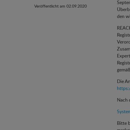
Septem
Veröffentlicht am 02.09.2020
Überb
den wi
REACH 
Regist
Verord
Zusam
Expert
Regist
gemäß 
Die An
https
Nach d
Syste
Bitte 