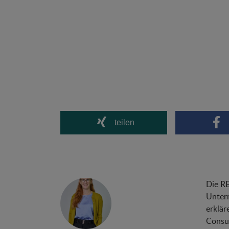
teilen
Die R
Untern
erklär
Consul