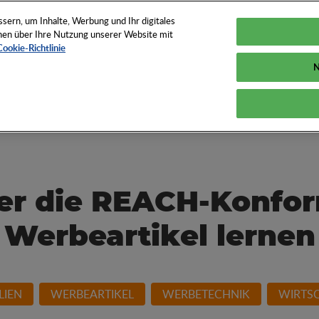
TUNGEN
TOOLS
NEWS
KNOW-HOW
FAQS
ern, um Inhalte, Werbung und Ihr digitales
ionen über Ihre Nutzung unserer Website mit
Cookie-Richtlinie
N
und How der
er die REACH-Konform
Werbeartikel lernen
LIEN
WERBEARTIKEL
WERBETECHNIK
WIRTS