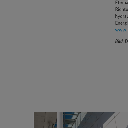
Eterna
Richt
hydrau
Energ
www.k
Bild: 