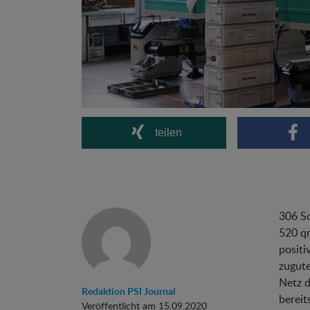
teilen
306 So
520 qm
positi
zugut
Netz d
Redaktion PSI Journal
berei
Veröffentlicht am 15.09.2020