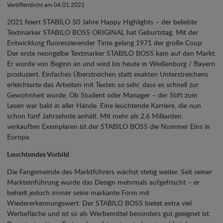
Veröffentlicht am 04.01.2021
2021 feiert STABILO 50 Jahre Happy Highlights – der beliebte
Textmarker STABILO BOSS ORIGINAL hat Geburtstag. Mit der
Entwicklung fluoreszierender Tinte gelang 1971 der große Coup:
Der erste neongelbe Textmarker STABILO BOSS kam auf den Markt.
Er wurde von Beginn an und wird bis heute in Weißenburg / Bayern
produziert. Einfaches Überstreichen statt exakten Unterstreichens
erleichterte das Arbeiten mit Texten so sehr, dass es schnell zur
Gewohnheit wurde. Ob Student oder Manager – der Stift zum
Lesen war bald in aller Hände. Eine leuchtende Karriere, die nun
schon fünf Jahrzehnte anhält. Mit mehr als 2,6 Milliarden
verkauften Exemplaren ist der STABILO BOSS die Nummer Eins in
Europa.
Leuchtendes Vorbild
Die Fangemeinde des Marktführers wächst stetig weiter. Seit seiner
Markteinführung wurde das Design mehrmals aufgefrischt – er
behielt jedoch immer seine markante Form mit
Wiedererkennungswert. Der STABILO BOSS bietet extra viel
Werbefläche und ist so als Werbemittel besonders gut geeignet ist.