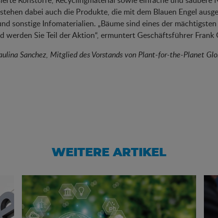
ierte Rohstoffe, Recyclingmaterial sowie einfache und saubere 
stehen dabei auch die Produkte, die mit dem Blauen Engel ausgez
und sonstige Infomaterialien. „Bäume sind eines der mächtigsten
d werden Sie Teil der Aktion“, ermuntert Geschäftsführer Frank
Paulina Sanchez, Mitglied des Vorstands von Plant-for-the-Planet Glo
WEITERE ARTIKEL