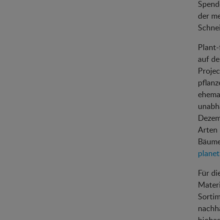
Spende
der me
Schnei
Plant-
auf de
Projec
pflanz
ehemal
unabhä
Dezemb
Arten 
Bäumen
planet
Für di
Materi
Sortim
nachha