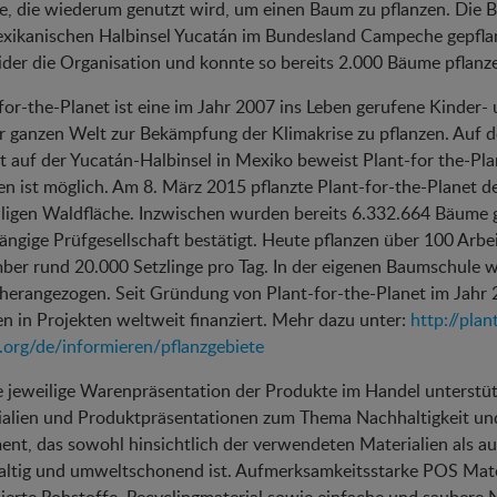
, die wiederum genutzt wird, um einen Baum zu pflanzen. Die B
xikanischen Halbinsel Yucatán im Bundesland Campeche gepflanz
der die Organisation und konnte so bereits 2.000 Bäume pflanz
for-the-Planet ist eine im Jahr 2007 ins Leben gerufene Kinder-
r ganzen Welt zur Bekämpfung der Klimakrise zu pflanzen. Auf d
t auf der Yucatán-Halbinsel in Mexiko beweist Plant-for the-Pla
en ist möglich. Am 8. März 2015 pflanzte Plant-for-the-Planet d
igen Waldfläche. Inzwischen wurden bereits 6.332.664 Bäume ge
ngige Prüfgesellschaft bestätigt. Heute pflanzen über 100 Arbei
er rund 20.000 Setzlinge pro Tag. In der eigenen Baumschule w
herangezogen. Seit Gründung von Plant-for-the-Planet im Jahr
 in Projekten weltweit finanziert. Mehr dazu unter:
http://plan
.org/de/informieren/pflanzgebiete
e jeweilige Warenpräsentation der Produkte im Handel unterstü
alien und Produktpräsentationen zum Thema Nachhaltigkeit un
ent, das sowohl hinsichtlich der verwendeten Materialien als a
ltig und umweltschonend ist. Aufmerksamkeitsstarke POS Mater