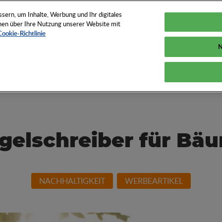
TUNGEN
TOOLS
NEWS
KNOW-HOW
FAQS
ern, um Inhalte, Werbung und Ihr digitales
ionen über Ihre Nutzung unserer Website mit
Cookie-Richtlinie
N
und How der
gelschreiber für Bä
NACHHALTIGKEIT
WERBEARTIKEL