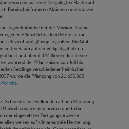
äume werden auf einer festgelegten Fläche auf
t. Bereits bei früheren Aktionen unterstützte
en.
 und Jugendinitiative mit der Mission, Bäume
er eigenen Pflanzfläche, dem Reforestation
net: effizient und günstig in großem Maßstab
en ersten Baum auf der völlig abgeholzten
pflanzt und über 6,3 Millionen durch eine
ter während der Pflanzsaison von Juli bis
erden Setzlinge verschiedener heimischer
 2007 wurde die Pflanzung von 21.650.362
t-for-the-
tzt Schneider mit Endkunden affinen Marketing
d Umwelt sowie einem breiten und tiefen
uch der eingesetzten Fertigungsprozesse
ialien weisen auf klimaneutrale Herstellung,