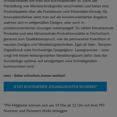
Schwarzwaldes hat man sich buchstäblichem zu 100% der
Herstellung von Werbeschreibgeräte verschrieben und bietet eine
Produktpalette über alle Preisklassen und Materialien hinweg. Als
Innovationsführer setzt man auf ein kundenorientiertes Angebot,
welches sich in zeitgemäßen Designs, aber auch in
problemorientierten Lösungen widerspiegelt. So zählen klimaneutrale
Produkte und eine klimaneutrale Produktionsstätte in Fischerbach
genauso zum Qualitätsanspruch, wie die permanente Investition in
neusten Designs und Veredelungstechniken. Egal ob Sieb-, Tampon-,
Digitaldruck oder hochwertige Spiegelglanz- Lasergravuren – uma
sorgt mit einem leistungsstarken Veredelungspark dafür, dass das
Kundenlogo optimal, auf einzigartigen uma Schreibgeräten
kommuniziert wird.
uma – lieber schreiben, besser werben!
JETZT KOSTENFREIE ZUGANGSDATEN SICHERN!*
*PSI-Mitglieder können sich am 19.Mai ab 12 Uhr mit ihrer PSI-
Nummer und Passwort direkt einloggen