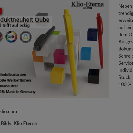
Neben 
trendi
erweit
auf ei
dem Ob
Ausges
dokume
Schrei
Servic
indivi
Stück.
100 %
lio.com
 Bildy: Klio Eterna