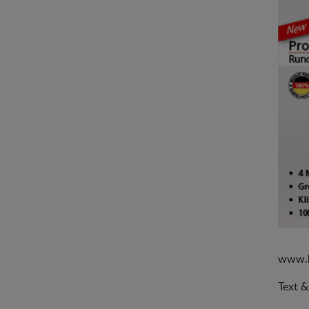
www.k
Text &