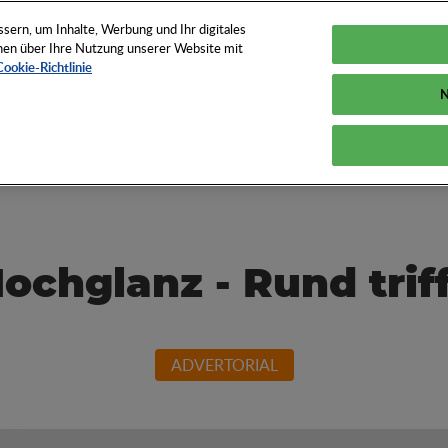
TUNGEN
TOOLS
NEWS
KNOW-HOW
FAQS
ern, um Inhalte, Werbung und Ihr digitales
ionen über Ihre Nutzung unserer Website mit
Cookie-Richtlinie
N
und How der
ochglanz - Rund triff
ADVERTORIAL