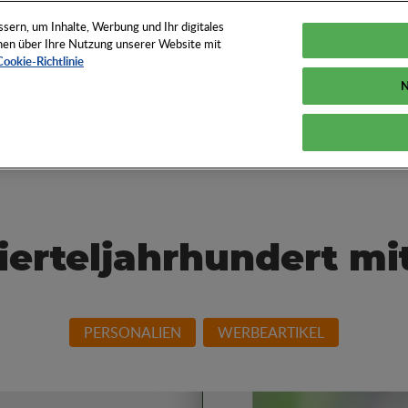
TUNGEN
TOOLS
NEWS
KNOW-HOW
FAQS
ern, um Inhalte, Werbung und Ihr digitales
ionen über Ihre Nutzung unserer Website mit
Cookie-Richtlinie
N
und How der
ierteljahrhundert m
PERSONALIEN
WERBEARTIKEL