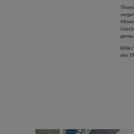
Thoma
vergan
Mitein
Geschä
gemach
Bilder
den 19