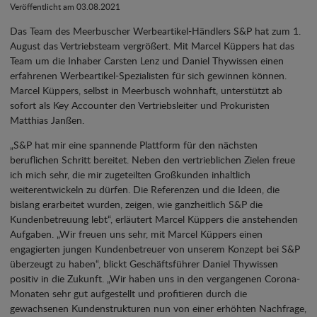
Veröffentlicht am 03.08.2021
Das Team des Meerbuscher Werbeartikel-Händlers S&P hat zum 1.
August das Vertriebsteam vergrößert. Mit Marcel Küppers hat das
Team um die Inhaber Carsten Lenz und Daniel Thywissen einen
erfahrenen Werbeartikel-Spezialisten für sich gewinnen können.
Marcel Küppers, selbst in Meerbusch wohnhaft, unterstützt ab
sofort als Key Accounter den Vertriebsleiter und Prokuristen
Matthias Janßen.
„S&P hat mir eine spannende Plattform für den nächsten
beruflichen Schritt bereitet. Neben den vertrieblichen Zielen freue
ich mich sehr, die mir zugeteilten Großkunden inhaltlich
weiterentwickeln zu dürfen. Die Referenzen und die Ideen, die
bislang erarbeitet wurden, zeigen, wie ganzheitlich S&P die
Kundenbetreuung lebt“, erläutert Marcel Küppers die anstehenden
Aufgaben. „Wir freuen uns sehr, mit Marcel Küppers einen
engagierten jungen Kundenbetreuer von unserem Konzept bei S&P
überzeugt zu haben“, blickt Geschäftsführer Daniel Thywissen
positiv in die Zukunft. „Wir haben uns in den vergangenen Corona-
Monaten sehr gut aufgestellt und profitieren durch die
gewachsenen Kundenstrukturen nun von einer erhöhten Nachfrage,