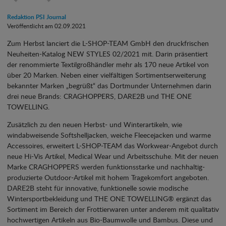
Redaktion PSI Journal
Veröffentlicht am 02.09.2021
Zum Herbst lanciert die L-SHOP-TEAM GmbH den druckfrischen
Neuheiten-Katalog NEW STYLES 02/2021 mit. Darin präsentiert
der renommierte Textilgroßhändler mehr als 170 neue Artikel von
über 20 Marken. Neben einer vielfältigen Sortimentserweiterung
bekannter Marken „begrüßt“ das Dortmunder Unternehmen darin
drei neue Brands: CRAGHOPPERS, DARE2B und THE ONE
TOWELLING.
Zusätzlich zu den neuen Herbst- und Winterartikeln, wie
windabweisende Softshelljacken, weiche Fleecejacken und warme
Accessoires, erweitert L-SHOP-TEAM das Workwear-Angebot durch
neue Hi-Vis Artikel, Medical Wear und Arbeitsschuhe. Mit der neuen
Marke CRAGHOPPERS werden funktionsstarke und nachhaltig-
produzierte Outdoor-Artikel mit hohem Tragekomfort angeboten.
DARE2B steht für innovative, funktionelle sowie modische
Wintersportbekleidung und THE ONE TOWELLING® ergänzt das
Sortiment im Bereich der Frottierwaren unter anderem mit qualitativ
hochwertigen Artikeln aus Bio-Baumwolle und Bambus. Diese und