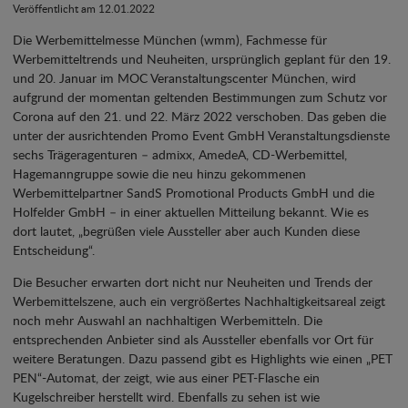
Veröffentlicht am 12.01.2022
Die Werbemittelmesse München (wmm), Fachmesse für
Werbemitteltrends und Neuheiten, ursprünglich geplant für den 19.
und 20. Januar im MOC Veranstaltungscenter München, wird
aufgrund der momentan geltenden Bestimmungen zum Schutz vor
Corona auf den 21. und 22. März 2022 verschoben. Das geben die
unter der ausrichtenden Promo Event GmbH Veranstaltungsdienste
sechs Trägeragenturen – admixx, AmedeA, CD-Werbemittel,
Hagemanngruppe sowie die neu hinzu gekommenen
Werbemittelpartner SandS Promotional Products GmbH und die
Holfelder GmbH – in einer aktuellen Mitteilung bekannt. Wie es
dort lautet, „begrüßen viele Aussteller aber auch Kunden diese
Entscheidung“.
Die Besucher erwarten dort nicht nur Neuheiten und Trends der
Werbemittelszene, auch ein vergrößertes Nachhaltigkeitsareal zeigt
noch mehr Auswahl an nachhaltigen Werbemitteln. Die
entsprechenden Anbieter sind als Aussteller ebenfalls vor Ort für
weitere Beratungen. Dazu passend gibt es Highlights wie einen „PET
PEN“-Automat, der zeigt, wie aus einer PET-Flasche ein
Kugelschreiber herstellt wird. Ebenfalls zu sehen ist wie