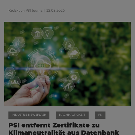
Redaktion PSI Journal
| 12.08.2025
INDUSTRIE NEWSFLASH
NACHHALTIGKEIT
PSI
PSI entfernt Zertifikate zu
Klimaneutralität aus Datenbank