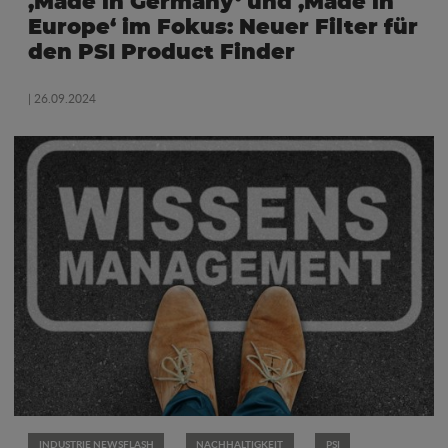
‚Made in Germany‘ und ‚Made in
Europe‘ im Fokus: Neuer Filter für
den PSI Product Finder
| 26.09.2024
INDUSTRIE NEWSFLASH
NACHHALTIGKEIT
PSI