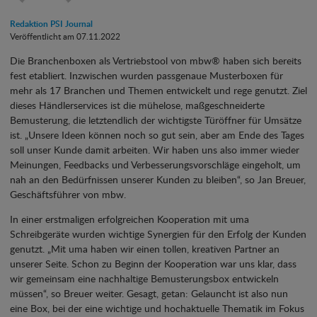
Redaktion PSI Journal
Veröffentlicht am 07.11.2022
Die Branchenboxen als Vertriebstool von mbw® haben sich bereits
fest etabliert. Inzwischen wurden passgenaue Musterboxen für
mehr als 17 Branchen und Themen entwickelt und rege genutzt. Ziel
dieses Händlerservices ist die mühelose, maßgeschneiderte
Bemusterung, die letztendlich der wichtigste Türöffner für Umsätze
ist. „Unsere Ideen können noch so gut sein, aber am Ende des Tages
soll unser Kunde damit arbeiten. Wir haben uns also immer wieder
Meinungen, Feedbacks und Verbesserungsvorschläge eingeholt, um
nah an den Bedürfnissen unserer Kunden zu bleiben“, so Jan Breuer,
Geschäftsführer von mbw.
In einer erstmaligen erfolgreichen Kooperation mit uma
Schreibgeräte wurden wichtige Synergien für den Erfolg der Kunden
genutzt. „Mit uma haben wir einen tollen, kreativen Partner an
unserer Seite. Schon zu Beginn der Kooperation war uns klar, dass
wir gemeinsam eine nachhaltige Bemusterungsbox entwickeln
müssen“, so Breuer weiter. Gesagt, getan: Gelauncht ist also nun
eine Box, bei der eine wichtige und hochaktuelle Thematik im Fokus