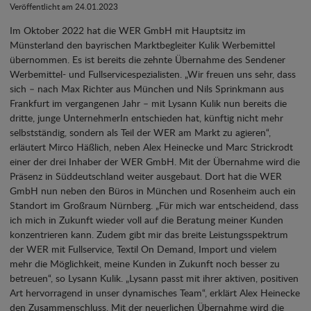
Veröffentlicht am 24.01.2023
Im Oktober 2022 hat die WER GmbH mit Hauptsitz im
Münsterland den bayrischen Marktbegleiter Kulik Werbemittel
übernommen. Es ist bereits die zehnte Übernahme des Sendener
Werbemittel- und Fullservicespezialisten. „Wir freuen uns sehr, dass
sich – nach Max Richter aus München und Nils Sprinkmann aus
Frankfurt im vergangenen Jahr – mit Lysann Kulik nun bereits die
dritte, junge UnternehmerIn entschieden hat, künftig nicht mehr
selbstständig, sondern als Teil der WER am Markt zu agieren“,
erläutert Mirco Häßlich, neben Alex Heinecke und Marc Strickrodt
einer der drei Inhaber der WER GmbH. Mit der Übernahme wird die
Präsenz in Süddeutschland weiter ausgebaut. Dort hat die WER
GmbH nun neben den Büros in München und Rosenheim auch ein
Standort im Großraum Nürnberg. „Für mich war entscheidend, dass
ich mich in Zukunft wieder voll auf die Beratung meiner Kunden
konzentrieren kann. Zudem gibt mir das breite Leistungsspektrum
der WER mit Fullservice, Textil On Demand, Import und vielem
mehr die Möglichkeit, meine Kunden in Zukunft noch besser zu
betreuen“, so Lysann Kulik. „Lysann passt mit ihrer aktiven, positiven
Art hervorragend in unser dynamisches Team“, erklärt Alex Heinecke
den Zusammenschluss. Mit der neuerlichen Übernahme wird die