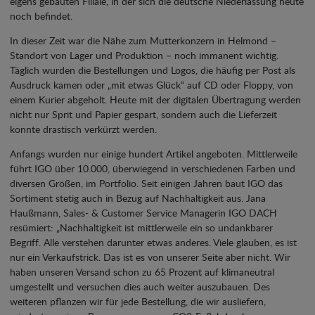
eigens gebauten Filiale, in der sich die deutsche Niederlassung heute
noch befindet.
In dieser Zeit war die Nähe zum Mutterkonzern in Helmond –
Standort von Lager und Produktion – noch immanent wichtig.
Täglich wurden die Bestellungen und Logos, die häufig per Post als
Ausdruck kamen oder „mit etwas Glück“ auf CD oder Floppy, von
einem Kurier abgeholt. Heute mit der digitalen Übertragung werden
nicht nur Sprit und Papier gespart, sondern auch die Lieferzeit
konnte drastisch verkürzt werden.
Anfangs wurden nur einige hundert Artikel angeboten. Mittlerweile
führt IGO über 10.000, überwiegend in verschiedenen Farben und
diversen Größen, im Portfolio. Seit einigen Jahren baut IGO das
Sortiment stetig auch in Bezug auf Nachhaltigkeit aus. Jana
Haußmann, Sales- & Customer Service Managerin IGO DACH
resümiert: „Nachhaltigkeit ist mittlerweile ein so undankbarer
Begriff. Alle verstehen darunter etwas anderes. Viele glauben, es ist
nur ein Verkaufstrick. Das ist es von unserer Seite aber nicht. Wir
haben unseren Versand schon zu 65 Prozent auf klimaneutral
umgestellt und versuchen dies auch weiter auszubauen. Des
weiteren pflanzen wir für jede Bestellung, die wir ausliefern,