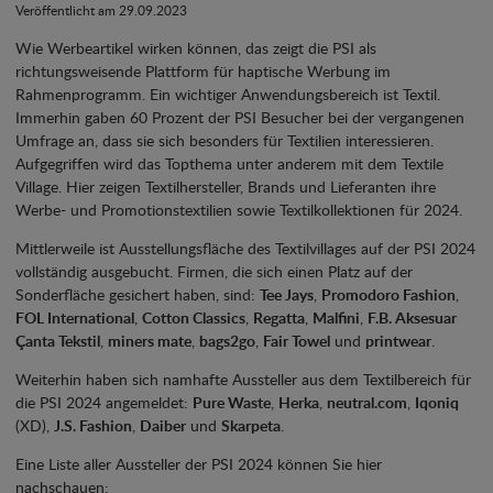
Veröffentlicht am 29.09.2023
Wie Werbeartikel wirken können, das zeigt die PSI als
richtungsweisende Plattform für haptische Werbung im
Rahmenprogramm. Ein wichtiger Anwendungsbereich ist Textil.
Immerhin gaben 60 Prozent der PSI Besucher bei der vergangenen
Umfrage an, dass sie sich besonders für Textilien interessieren.
Aufgegriffen wird das Topthema unter anderem mit dem Textile
Village. Hier zeigen Textilhersteller, Brands und Lieferanten ihre
Werbe- und Promotionstextilien sowie Textilkollektionen für 2024.
Mittlerweile ist Ausstellungsfläche des Textilvillages auf der PSI 2024
vollständig ausgebucht. Firmen, die sich einen Platz auf der
Sonderfläche gesichert haben, sind:
Tee Jays
,
Promodoro Fashion
,
FOL International
,
Cotton Classics
,
Regatta
,
Malfini
,
F.B. Aksesuar
Çanta Tekstil
,
miners mate
,
bags2go
,
Fair Towel
und
printwear
.
Weiterhin haben sich namhafte Aussteller aus dem Textilbereich für
die PSI 2024 angemeldet:
Pure Waste
,
Herka
,
neutral.com
,
Iqoniq
(XD),
J.S. Fashion
,
Daiber
und
Skarpeta
.
Eine Liste aller Aussteller der PSI 2024 können Sie hier
nachschauen: