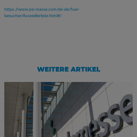
https://www.psi-messe.com/de-de/fuer-
besucher/Ausstellerliste.html#/
WEITERE ARTIKEL