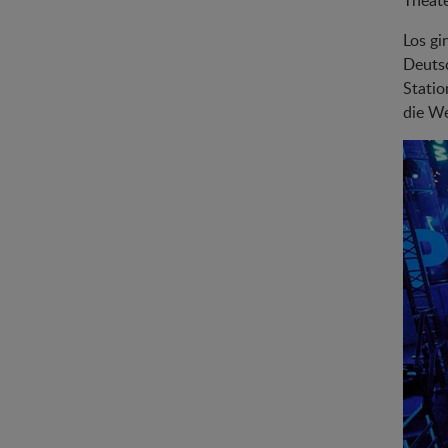
Theate
Los gi
Deutsc
Statio
die We