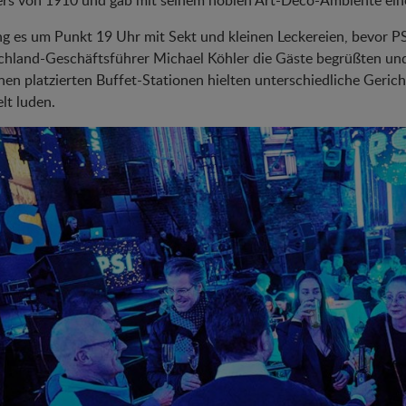
rs von 1910 und gab mit seinem noblen Art-Deco-Ambiente eine
ng es um Punkt 19 Uhr mit Sekt und kleinen Leckereien, bevor P
hland-Geschäftsführer Michael Köhler die Gäste begrüßten und
nen platzierten Buffet-Stationen hielten unterschiedliche Gerich
lt luden.