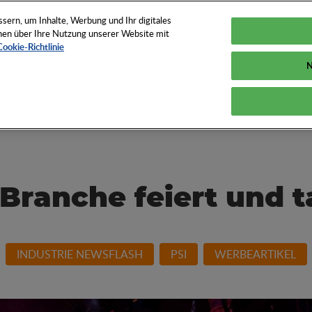
TUNGEN
TOOLS
NEWS
KNOW-HOW
FAQS
ern, um Inhalte, Werbung und Ihr digitales
ionen über Ihre Nutzung unserer Website mit
Cookie-Richtlinie
N
und How der
 Branche feiert und t
INDUSTRIE NEWSFLASH
PSI
WERBEARTIKEL