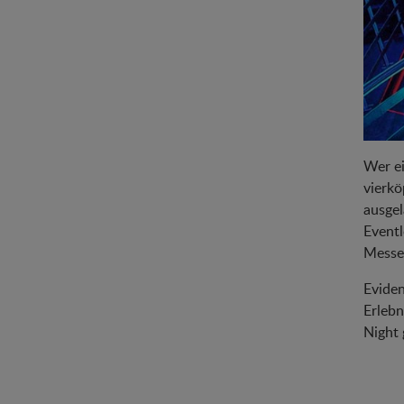
Wer ei
vierkö
ausgel
Eventl
Messeh
Eviden
Erlebn
Night 