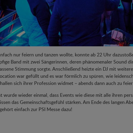
nfach nur feiern und tanzen wollte, konnte ab 22 Uhr dazustoße
pfige Band mit zwei Sängerinnen, deren phänomenaler Sound dire
assene Stimmung sorgte. Anschließend heizte ein DJ mit weiter
ocation war gefüllt und es war förmlich zu spüren, wie leidensch
allen sich ihrer Profession widmet – abends dann auch zu feier
t wurde wieder einmal, dass Events wie diese mit alle ihren p
issen das Gemeinschaftsgefühl stärken. Am Ende des langen Aben
gehört einfach zur PSI Messe dazu!