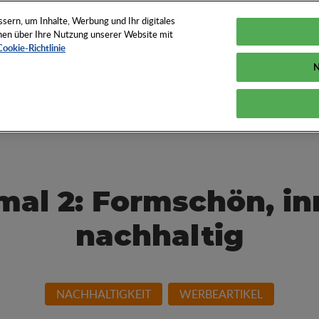
TUNGEN
TOOLS
NEWS
KNOW-HOW
FAQS
ern, um Inhalte, Werbung und Ihr digitales
ionen über Ihre Nutzung unserer Website mit
Cookie-Richtlinie
N
und How der
mal 2: Formschön, in
nachhaltig
NACHHALTIGKEIT
WERBEARTIKEL