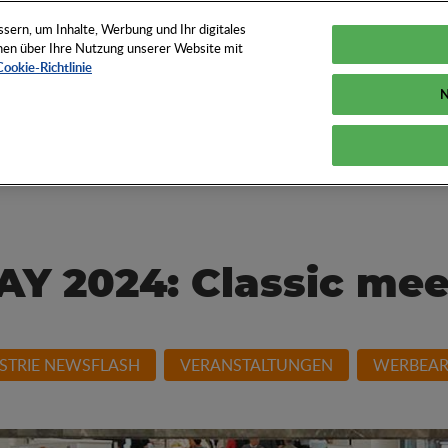
TUNGEN
TOOLS
NEWS
KNOW-HOW
FAQS
ern, um Inhalte, Werbung und Ihr digitales
ionen über Ihre Nutzung unserer Website mit
Cookie-Richtlinie
N
und How der
 2024: Classic mee
STRIE NEWSFLASH
VERANSTALTUNGEN
WERBEAR