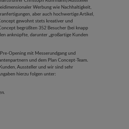
chäftsführer Christoph Ruhrmann) Aussteller
dreidimensionaler Werbung wie Nachhaltigkeit,
nfertigungen, aber auch hochwertige Artikel,
 Concept gewohnt stets kreativer und
 Concept begrüßten 352 Besucher (bei knapp
len anknüpfte, darunter „großartige Kunden
in Pre-Opening mit Messerundgang und
erantenpartnern und dem Plan Concept-Team.
unden, Aussteller und wir sind sehr
Angaben hierzu folgen unter:
en.