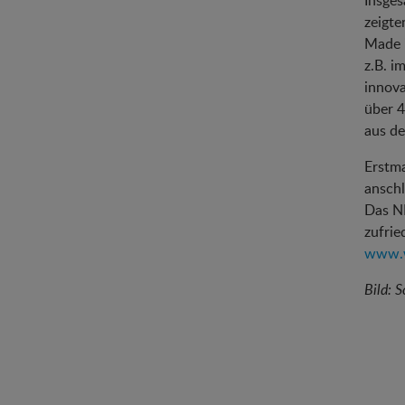
Insges
zeigte
Made i
z.B. i
innova
über 4
aus de
Erstma
anschl
Das NE
zufrie
www.w
Bild: 