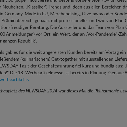
amt 58 „super motivierte und bestens vorbereitete“ (O-Ton Ges
n Neuheiten, „Klassiker“, Trends und Ideen aus allen Bereichen 
n Germany, Made in EU, Merchandising, Give-away oder Sondera
m Prämienbereich, gepaart mit professioneller und wie von Plan
tionsfreudiger Beratung. Die Aussteller und das Team von Plan
00 Anmeldungen) vor Ort, ein Wert, der an „Vor-Pandemie“-Zah
r ganzen Republik“.
ls gab es für die weit angereisten Kunden bereits am Vortag e
ießendem (kulinarischem) Get-together mit ausstellenden Lief
WSDAY-Fazit der Geschäftsführung fiel kurz und bündig aus: „K
den!“ Die 18. Werbeartikelmesse ist bereits in Planung. Genaue 
erbeartikel.tv
Schauplatz des NEWSDAY 2024 war dieses Mal die Philharmonie Ess