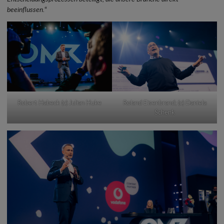
beeinflussen.
“
Robert Habeck (c) Julian Huke
Roland Eisenbrand; (c) Daniela
Schenk