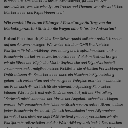
Branche tut. Das macht es uns deutlich leichter, für das Festival
auszuwählen, was die wichtigsten Trends und Themen, wer die wirklichen
Macher:innen und Expert:innen sind.“
Wie versteht ihr euren Bildungs- / Gestaltungs-Auftrag von der
Marketingbranche? Stellt ihr die Fragen oder liefert ihr Antworten?
Roland Eisenbrand:
„
Beides. Der Schwerpunkt soll aber natürlich schon
auf den Antworten liegen. Wir wollen mit dem OMR Festival eine
Plattform für Weiterbildung, Vernetzung und Inspiration bilden. Jede:r
Besucher:in soll bei uns etwas lernen können. Auf dem Festival bringen
wir die führenden Köpfe der Marketingbranche und Digitalwirtschaft
zusammen und ermöglichen einen Einblick in die aktuellen Entwicklungen.
Dafür müssen die Besucher:innen dann ein bisschen in Eigenleistung
gehen, sich vorbereiten und einen eigenen Fahrplan erstellen – damit sie
am Ende auch die wirklich für sie relevanten Speaking-Slots sehen
können. Wer einfach mal aufs Gelände spaziert, mit der Einstellung
“Berieselt mich”, kann von der Masse der Angebote schnell erschlagen
werden. Wir versuchen dabei aber natürlich auch zu unterstützen, sodass
jede:r Besucher:in das meiste für sich herausholen kann. Allgemeiner
formuliert und nicht nur aufs OMR Festival gesehen, versuchen wir die
Plattform bereitzustellen, auf der Weiterbildung stattfindet. Das machen