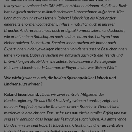
Instagram verzeichnet sie 362 Millionen Abonnent:innen. Auf dieser Basis
hat sie gleich mehrere milliardenschwere Unternehmen aufgebaut. Klar
kann man von ihr etwas lernen. Robert Habeck hat als Vizekanzler
einerseits enormen politischen Einfluss – natürlich auch in unserer
Branche. Andererseits muss auch er digital kommunizieren und schauen,
wie er mit seinen Botschaften noch zu den Leuten durchdringen kann.
Neben solchen ‚Leuchtturm-Speaker:innen‘ suchen wir immer nach
Expert:innen in den jeweiligen Nischen, von denen unsere Besucher:innen
lernen können. Dabei versuchen wir natürlich auch aktuelle Trends und
Entwicklungen abzubilden, wie zuletzt beispielsweise die steigende
Relevanz chinesischer E-Commerce-Player in der westlichen Welt.“
Wie wichtig war es euch, die beiden Spitzenpolitiker Habeck und
Lindner zu gewinnen?
Roland Eisenbrand:
„
Dass wir zwei zentrale Mitglieder der
Bundesregierung für das OMR Festival gewinnen konnten, zeigt nach
meinem Empfinden, welche Relevanz unsere Branche in Deutschland
mittlerweile erreicht hat. Das ist für uns natürlich ein toller Erfolg und wir
sind sehr dankbar, dass beide das Festival besucht haben. Als amtierende
Bundesminister sind Robert Habeck und Christian Lindner an zentralen
Entscheidungsprozessen beteiligt, die unsere Branche direkt