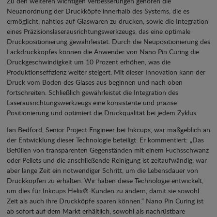
Zu den weiteren wichtigen Verbesserungen gehören die
Neuanordnung der Druckköpfe innerhalb des Systems, die es
ermöglicht, nahtlos auf Glaswaren zu drucken, sowie die Integration
eines Präzisionslaserausrichtungswerkzeugs, das eine optimale
Druckpositionierung gewährleistet. Durch die Neupositionierung des
Lackdruckkopfes können die Anwender von Nano Pin Curing die
Druckgeschwindigkeit um 10 Prozent erhöhen, was die
Produktionseffizienz weiter steigert. Mit dieser Innovation kann der
Druck vom Boden des Glases aus beginnen und nach oben
fortschreiten. Schließlich gewährleistet die Integration des
Laserausrichtungswerkzeugs eine konsistente und präzise
Positionierung und optimiert die Druckqualität bei jedem Zyklus.
Ian Bedford, Senior Project Engineer bei Inkcups, war maßgeblich an
der Entwicklung dieser Technologie beteiligt. Er kommentiert: „Das
Befüllen von transparenten Gegenständen mit einem Fuchsschwanz
oder Pellets und die anschließende Reinigung ist zeitaufwändig, war
aber lange Zeit ein notwendiger Schritt, um die Lebensdauer von
Druckköpfen zu erhalten. Wir haben diese Technologie entwickelt,
um dies für Inkcups Helix®-Kunden zu ändern, damit sie sowohl
Zeit als auch ihre Druckköpfe sparen können.“ Nano Pin Curing ist
ab sofort auf dem Markt erhältlich, sowohl als nachrüstbare