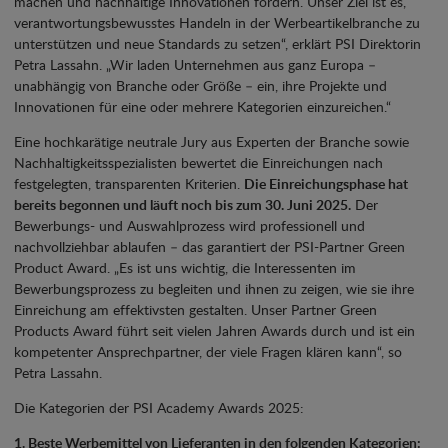
machen und nachhaltige Innovationen fördern. Unser Ziel ist es,
verantwortungsbewusstes Handeln in der Werbeartikelbranche zu
unterstützen und neue Standards zu setzen“, erklärt PSI Direktorin
Petra Lassahn. „Wir laden Unternehmen aus ganz Europa –
unabhängig von Branche oder Größe – ein, ihre Projekte und
Innovationen für eine oder mehrere Kategorien einzureichen.“
Eine hochkarätige neutrale Jury aus Experten der Branche sowie
Nachhaltigkeitsspezialisten bewertet die Einreichungen nach
festgelegten, transparenten Kriterien.
Die Einreichungsphase hat
bereits begonnen und läuft noch bis zum 30. Juni 2025.
Der
Bewerbungs- und Auswahlprozess wird professionell und
nachvollziehbar ablaufen – das garantiert der PSI-Partner Green
Product Award. „Es ist uns wichtig, die Interessenten im
Bewerbungsprozess zu begleiten und ihnen zu zeigen, wie sie ihre
Einreichung am effektivsten gestalten. Unser Partner Green
Products Award führt seit vielen Jahren Awards durch und ist ein
kompetenter Ansprechpartner, der viele Fragen klären kann“, so
Petra Lassahn.
Die Kategorien der PSI Academy Awards 2025:
1. Beste Werbemittel von Lieferanten in den folgenden Kategorien: