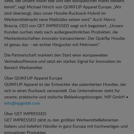
Seite, der unsere Vision teilt und den europäischen Markt bestens
kennt“, sagt Michael Hirsch von QUIKFLIP Apparel Europe. „Wir
sind überzeugt, dass unser Hoodie-Rucksack-Hybrid im
Werbemittelmarkt neue Maßstäbe setzen wird.“ Auch Marco
Brescia, CEO von GET IMPRESSED zeigt sich begeistert: „Unsere
Kunden suchen stets nach außergewöhnlichen Produkten, die
Markenbotschaften innovativ transportieren. Der Quikflip Hoodie
ist genau das – ein echter Hingucker mit Mehrwert.“
Die Partnerschaft markiert den Start einer europaweiten
Vertriebsoffensive und setzt ein starkes Signal für Innovation im
Bereich Werbemittel.
Über QUIKFLIP Apparel Europe
QUIKFLIP Apparel ist der Entwickler des patentierten Hoodies, der
sich in einen Rucksack verwandelt. Das Unternehmen steht für
smarte, praktische und stylische Bekleidungslösungen. HIP GmbH •
info@hipgmbh.com
Über GET IMPRESSED
GET IMPRESSED zählt zu den größten Werbemittellieferanten
Italiens und beliefert Händler in ganz Europa mit hochwertigen und
innovativen Produkten.