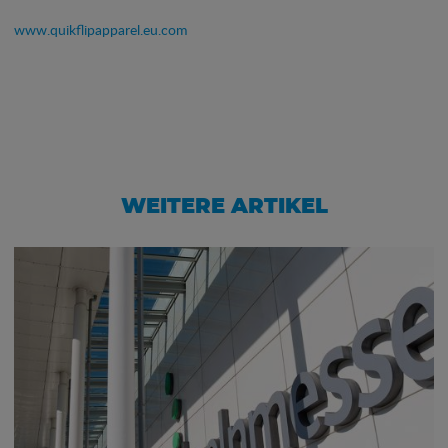
www.quikflipapparel.eu.com
WEITERE ARTIKEL