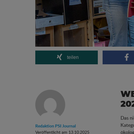
teilen
WE
20
Das n
Katego
Redaktion PSI Journal
ökolog
Veröffentlicht am 13.10.2025