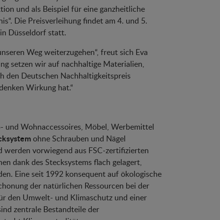
on und als Beispiel für eine ganzheitliche
s“. Die Preisverleihung findet am 4. und 5.
n Düsseldorf statt.
, unseren Weg weiterzugehen“, freut sich Eva
 setzen wir auf nachhaltige Materialien,
ch den Deutschen Nachhaltigkeitspreis
mdenken Wirkung hat.“
o- und Wohnaccessoires, Möbel, Werbemittel
cksystem
ohne Schrauben und Nägel
 werden vorwiegend aus FSC-zertifizierten
nnen dank des Stecksystems flach gelagert,
den. Eine seit 1992 konsequent auf ökologische
Schonung der natürlichen Ressourcen bei der
für den Umwelt- und Klimaschutz und einer
ind zentrale Bestandteile der