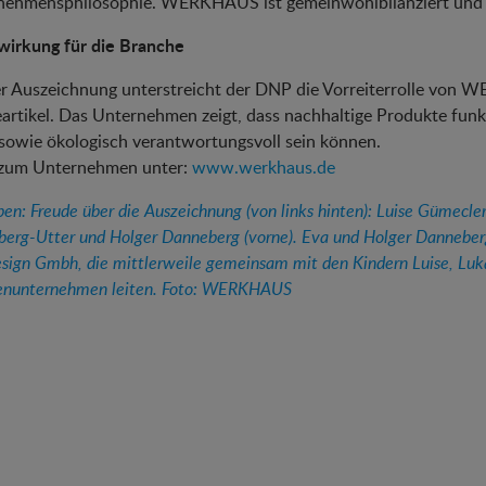
nehmensphilosophie. WERKHAUS ist gemeinwohlbilanziert und st
wirkung für die Branche
er Auszeichnung unterstreicht der DNP die Vorreiterrolle von
rtikel. Das Unternehmen zeigt, dass nachhaltige Produkte funkti
 sowie ökologisch verantwortungsvoll sein können.
zum Unternehmen unter:
www.werkhaus.de
ben: Freude über die Auszeichnung (von links hinten): Luise Gümec
erg-Utter und Holger Danneberg (vorne). Eva und Holger Dannebe
sign Gmbh, die mittlerweile gemeinsam mit den Kindern Luise, Luk
enunternehmen leiten. Foto: WERKHAUS