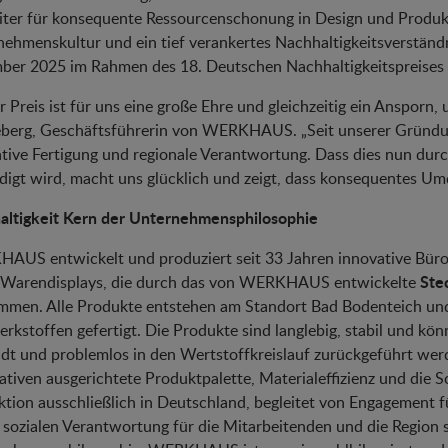
iter für konsequente Ressourcenschonung in Design und Produkti
ehmenskultur und ein tief verankertes Nachhaltigkeitsverständni
er 2025 im Rahmen des 18. Deutschen Nachhaltigkeitspreises i
r Preis ist für uns eine große Ehre und gleichzeitig ein Ansporn
erg, Geschäftsführerin von WERKHAUS. „Seit unserer Gründung
tive Fertigung und regionale Verantwortung. Dass dies nun dur
igt wird, macht uns glücklich und zeigt, dass konsequentes U
altigkeit Kern der Unternehmensphilosophie
AUS entwickelt und produziert seit 33 Jahren innovative Bür
Ste
 Warendisplays, die durch das von WERKHAUS entwickelte
mmen. Alle Produkte entstehen am Standort Bad Bodenteich und
rkstoffen gefertigt. Die Produkte sind langlebig, stabil und kö
dt und problemlos in den Wertstoffkreislauf zurückgeführt wer
ativen ausgerichtete Produktpalette, Materialeffizienz und die 
tion ausschließlich in Deutschland, begleitet von Engagement 
sozialen Verantwortung für die Mitarbeitenden und die Region s