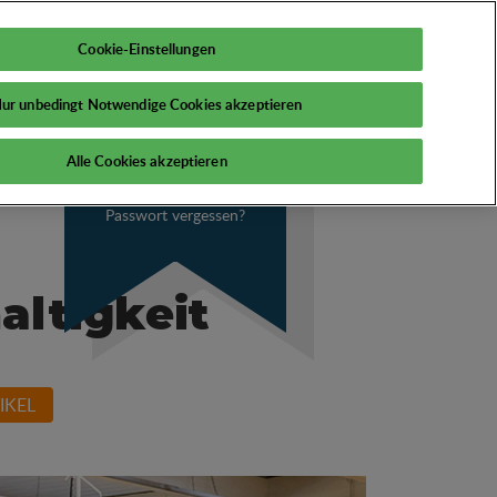
DE
Mein PSI
Cookie-Einstellungen
ur unbedingt Notwendige Cookies akzeptieren
Alle Cookies akzeptieren
Passwort vergessen?
ltigkeit
IKEL