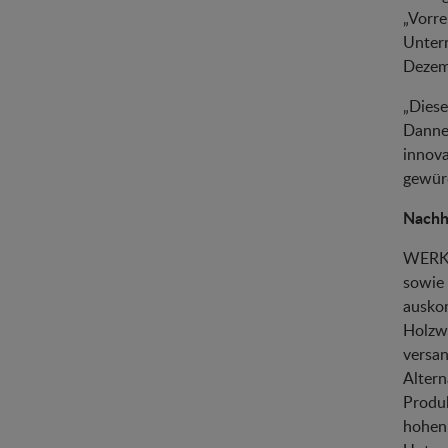
„Vorre
Untern
Dezemb
„Diese
Danneb
innova
gewürd
Nachh
WERKH
sowie
ausko
Holzwe
versan
Altern
Produk
hohen 