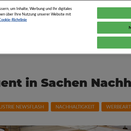
TUNGEN
TOOLS
NEWS
KNOW-HOW
FAQS
ern, um Inhalte, Werbung und Ihr digitales
ionen über Ihre Nutzung unserer Website mit
Cookie-Richtlinie
N
und How der
ent in Sachen Nachha
USTRIE NEWSFLASH
NACHHALTIGKEIT
WERBEART