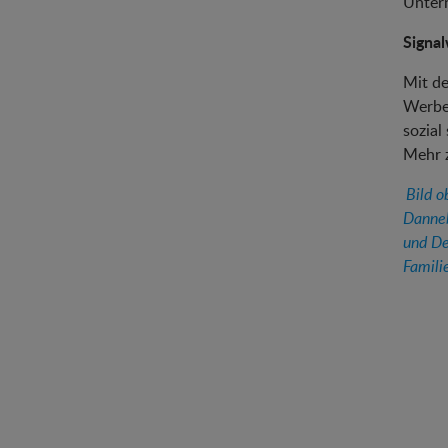
Unter
Signal
Mit d
Werbea
sozial
Mehr 
Bild o
Danneb
und De
Famili