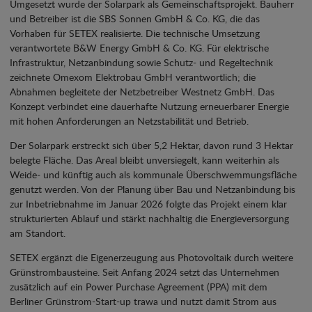
Umgesetzt wurde der Solarpark als Gemeinschaftsprojekt. Bauherr
und Betreiber ist die SBS Sonnen GmbH & Co. KG, die das
Vorhaben für SETEX realisierte. Die technische Umsetzung
verantwortete B&W Energy GmbH & Co. KG. Für elektrische
Infrastruktur, Netzanbindung sowie Schutz- und Regeltechnik
zeichnete Omexom Elektrobau GmbH verantwortlich; die
Abnahmen begleitete der Netzbetreiber Westnetz GmbH. Das
Konzept verbindet eine dauerhafte Nutzung erneuerbarer Energie
mit hohen Anforderungen an Netzstabilität und Betrieb.
Der Solarpark erstreckt sich über 5,2 Hektar, davon rund 3 Hektar
belegte Fläche. Das Areal bleibt unversiegelt, kann weiterhin als
Weide- und künftig auch als kommunale Überschwemmungsfläche
genutzt werden. Von der Planung über Bau und Netzanbindung bis
zur Inbetriebnahme im Januar 2026 folgte das Projekt einem klar
strukturierten Ablauf und stärkt nachhaltig die Energieversorgung
am Standort.
SETEX ergänzt die Eigenerzeugung aus Photovoltaik durch weitere
Grünstrombausteine. Seit Anfang 2024 setzt das Unternehmen
zusätzlich auf ein Power Purchase Agreement (PPA) mit dem
Berliner Grünstrom-Start-up trawa und nutzt damit Strom aus