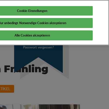
DE
Mein PSI
Cookie-Einstellungen
ur unbedingt Notwendige Cookies akzeptieren
Alle Cookies akzeptieren
Passwort vergessen?
 Frühling
TIKEL