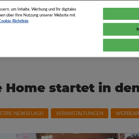
TUNGEN
TOOLS
NEWS
KNOW-HOW
FAQS
ern, um Inhalte, Werbung und Ihr digitales
ionen über Ihre Nutzung unserer Website mit
Cookie-Richtlinie
N
und How der
Home startet in den
STRIE NEWSFLASH
VERANSTALTUNGEN
WERBEAR