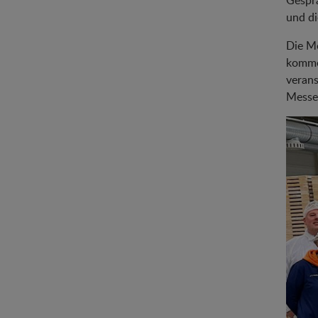
Gesprä
und di
Die Me
komme
verans
Messe