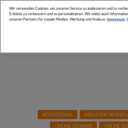
NETZWERK
VERANSTAL
Wir verwenden Cookies, um unseren Service zu analysieren und zu verbess
Erlebnis zu verbessern und zu personalisieren. Wir teilen auch Informat
unseren Partnern für soziale Medien, Werbung und Analyse.
Impressum
Entdecken Sie das Who 
Werbeartikel-Wirtschaft
ADVERTORIAL
INDUSTRIE NEWSFL
ONLINE SEMINAR
ONLINE SE