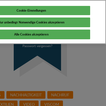
DE
Mein PSI
Cookie-Einstellungen
ur unbedingt Notwendige Cookies akzeptieren
Alle Cookies akzeptieren
Passwort vergessen?
G
NACHHALTIGKEIT
NACHRUF
XTILIEN
VIDEO
VISCOM