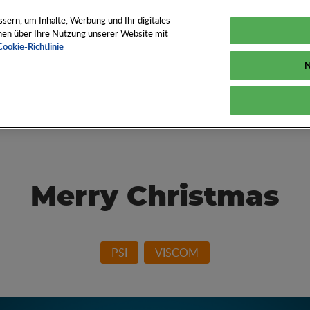
TUNGEN
TOOLS
NEWS
KNOW-HOW
FAQS
ern, um Inhalte, Werbung und Ihr digitales
ionen über Ihre Nutzung unserer Website mit
Cookie-Richtlinie
N
und How der
Merry Christmas
PSI
VISCOM